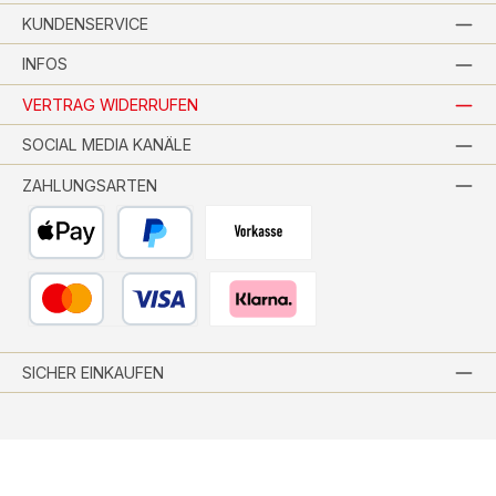
KUNDENSERVICE
INFOS
VERTRAG WIDERRUFEN
SOCIAL MEDIA KANÄLE
ZAHLUNGSARTEN
Apple Pay
PayPal
Vorkasse per Banküberweisung
Kredit- oder Debitkarte
Pay with Klarna
SICHER EINKAUFEN
Alle Preise inkl. gesetzl. Mehrwertsteuer zzgl.
Versandkosten
und ggf.
Nachnahmegebühren, wenn nicht anders angegeben.
© 2026 Wohnfitz-Shop - Alle Rechte vorbehalten. Theme by
ThemeWare®