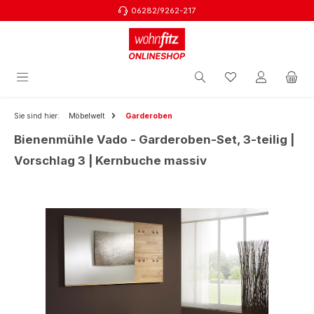
06282/9262-217
Zum Hauptinhalt springen
Sie sind hier:
Möbelwelt
Garderoben
Bienenmühle Vado - Garderoben-Set, 3-teilig |
Vorschlag 3 | Kernbuche massiv
Bildergalerie überspringen