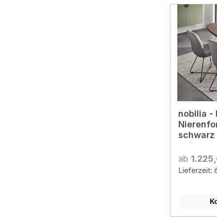
nobilia -
Nierenfo
schwarz 
Größen k
ab
1.225
Lieferzeit:
K