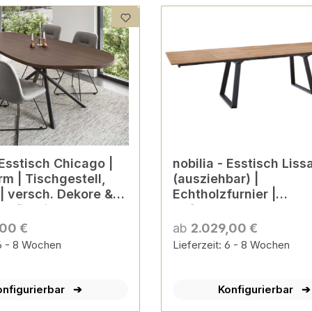
 Esstisch Chicago |
nobilia - Esstisch Lis
rm | Tischgestell,
(ausziehbar) |
| versch. Dekore &
Echtholzfurnier |
onfigurierbar
Kufengestell, schwarz 
Größen konfigurierbar
,00 €
ab
2.029,00 €
 6 - 8 Wochen
Lieferzeit: 6 - 8 Wochen
onfigurierbar
Konfigurierbar