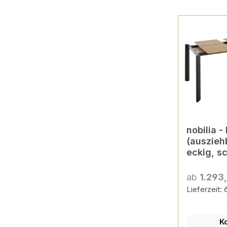
nobilia 
(ausziehb
eckig, s
Dekore &
konfigur
ab
1.293
Lieferzeit:
K