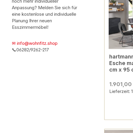
noch mehr individueller
Anpassung? Melden Sie sich für
eine kostenlose und individuelle
Planung Ihrer neuen
Esszimmermöbel!
✉ info@wohnfitz.shop
📞06282/9262-217
hartmann 
Esche ma
cm x 95 
1.901,00
Lieferzeit: