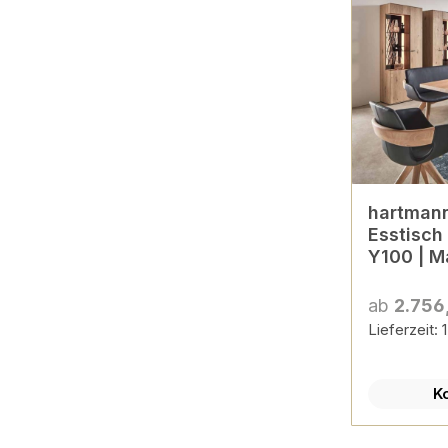
hartmann
Esstisch 
Y100 | M
ab
2.756
Lieferzeit:
K