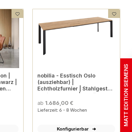
MATT EDITION SIEMENS
on |
nobilia - Esstisch Oslo
hwarz |
(ausziehbar) |
ßen
Echtholzfurnier | Stahlgestell
eckig, schwarz | 3 Größen
konfigurierbar
ab
1.686,00 €
Lieferzeit: 6 - 8 Wochen
Konfigurierbar