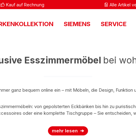
Kauf auf Rechnung
Alle Artikel 
RKENKOLLEKTION
SIEMENS
SERVICE
lusive Esszimmermöbel
bei woh
immer ganz bequem online ein – mit Möbeln, die Design, Funktion u
sszimmermöbeln: von gepolsterten Eckbänken bis hin zu puristis
cessoires oder eine komplette Tischgruppe – Sie entscheiden, w
mehr lesen