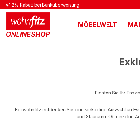
2% Rabatt bei Banküberweisung
 Hauptinhalt springen
Zur Suche springen
Zur Hauptnavigation springen
MÖBELWELT
MA
Exk
Richten Sie Ihr Essz
Bei wohnfitz entdecken Sie eine vielseitige Auswahl an E
und Stauraum. Ob einzelne Ac