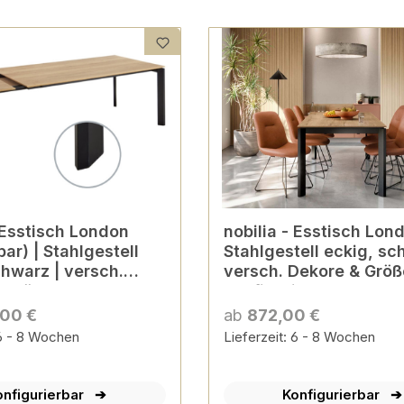
- Esstisch London
nobilia - Esstisch Lond
ar) | Stahlgestell
Stahlgestell eckig, sc
chwarz | versch.
versch. Dekore & Grö
 Größen
konfigurierbar
ierbar
,00 €
ab
872,00 €
 6 - 8 Wochen
Lieferzeit: 6 - 8 Wochen
onfigurierbar
Konfigurierbar