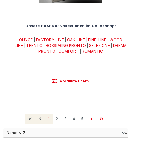
Unsere HASENA-Kollektionen im Onlineshop:
LOUNGE
|
FACTORY-LINE
|
OAK-LINE
|
FINE-LINE
|
WOOD-
LINE
|
TRENTO
|
BOXSPRING PRONTO
|
SELEZIONE
|
DREAM
PRONTO
|
COMFORT
|
ROMANTIC
Produkte filtern
Seite
Seite
Seite
Seite
Seite
1
2
3
4
5