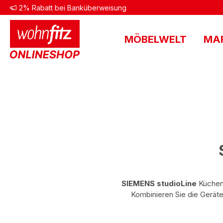
2% Rabatt bei Banküberweisung
 Hauptinhalt springen
Zur Suche springen
Zur Hauptnavigation springen
MÖBELWELT
MA
SIEMENS studioLine
Kücheng
Kombinieren Sie die Geräte