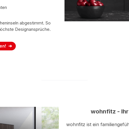
aten
cheninseln abgestimmt. So
 höchste Designansprüche.
en!
wohnfitz - Ihr
wohnfitz ist ein familienge