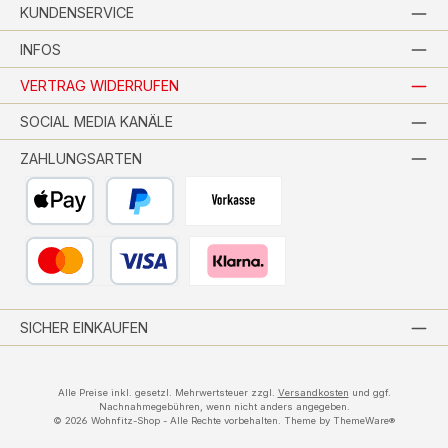
KUNDENSERVICE
INFOS
VERTRAG WIDERRUFEN
SOCIAL MEDIA KANÄLE
ZAHLUNGSARTEN
Apple Pay
PayPal
Vorkasse per Banküberweisung
Kredit- oder Debitkarte
Pay with Klarna
SICHER EINKAUFEN
Alle Preise inkl. gesetzl. Mehrwertsteuer zzgl.
Versandkosten
und ggf.
Nachnahmegebühren, wenn nicht anders angegeben.
© 2026 Wohnfitz-Shop - Alle Rechte vorbehalten. Theme by
ThemeWare®