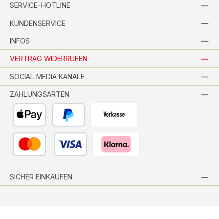
SERVICE-HOTLINE
KUNDENSERVICE
INFOS
VERTRAG WIDERRUFEN
SOCIAL MEDIA KANÄLE
ZAHLUNGSARTEN
Apple Pay
PayPal
Vorkasse per Banküberweisung
Kredit- oder Debitkarte
Pay with Klarna
SICHER EINKAUFEN
Alle Preise inkl. gesetzl. Mehrwertsteuer zzgl.
Versandkosten
und ggf.
Nachnahmegebühren, wenn nicht anders angegeben.