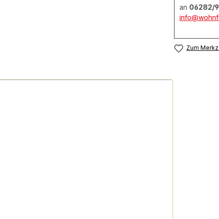
an
06282/9
info@wohnfi
Zum Merkze