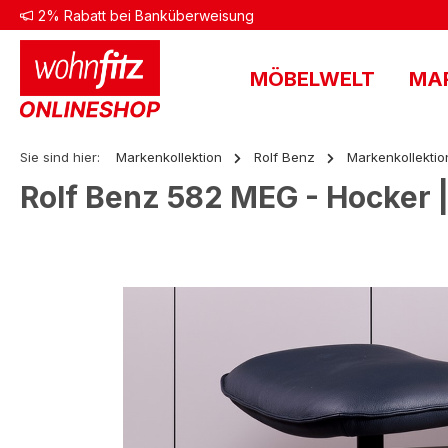
2% Rabatt bei Banküberweisung
 Hauptinhalt springen
Zur Suche springen
Zur Hauptnavigation springen
MÖBELWELT
MA
Sie sind hier:
Markenkollektion
Rolf Benz
Markenkollektio
Rolf Benz 582 MEG - Hocker |
Bildergalerie überspringen