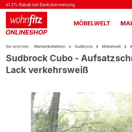
2% Rabatt bei Banküberweisung
 Hauptinhalt springen
Zur Suche springen
Zur Hauptnavigation springen
MÖBELWELT
MA
Sie sind hier:
Markenkollektion
Sudbrock
Möbelwelt
Sudbrock Cubo - Aufsatzschrei
Lack verkehrsweiß
Bildergalerie überspringen