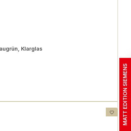
laugrün, Klarglas
MATT EDITION SIEMENS