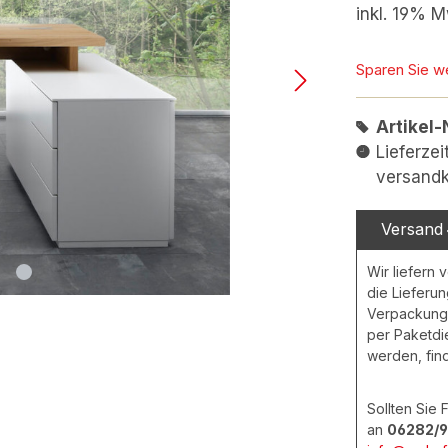
inkl. 19% M
Sparen Sie w
Artikel-
Lieferze
versandk
Versand
Wir liefern 
die Lieferu
Verpackungs
per Paketdie
werden, fin
Sollten Sie
an
06282/9