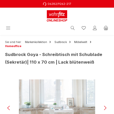
06282/9262-217
Zum Hauptinhalt springen
Sie sind hier:
Markenkollektion
Sudbrock
Möbelwelt
Homeoffice
Sudbrock Goya - Schreibtisch mit Schublade
(Sekretär)| 110 x 70 cm | Lack blütenweiß
Bildergalerie überspringen