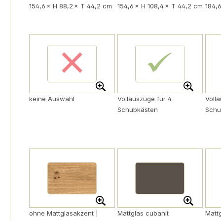
154,6 × H 88,2 × T 44,2 cm
154,6 × H 108,4 × T 44,2 cm
184,
keine Auswahl
Vollauszüge für 4
Voll
Schubkästen
Schu
ohne Mattglasakzent |
Mattglas cubanit
Matt