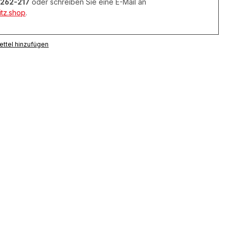
262-217
oder schreiben Sie eine E-Mail an
tz.shop
.
ttel hinzufügen