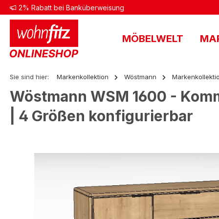
2% Rabatt bei Banküberweisung
 Hauptinhalt springen
Zur Suche springen
Zur Hauptnavigation springen
MÖBELWELT
MA
Sie sind hier:
Markenkollektion
Wöstmann
Markenkollekti
Wöstmann WSM 1600 - Kommod
| 4 Größen konfigurierbar
Bildergalerie überspringen