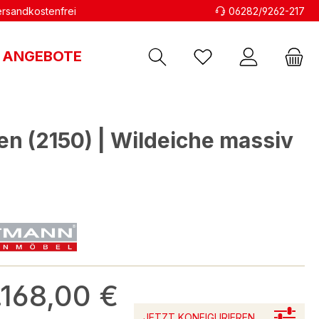
versandkostenfrei
06282/9262-217
ANGEBOTE
 (2150) | Wildeiche massiv
.168,00 €
JETZT KONFIGURIEREN