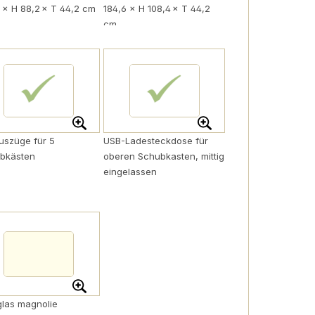
6 × H 88,2 × T 44,2 cm
184,6 × H 108,4 × T 44,2
cm
auszüge für 5
USB-Ladesteckdose für
bkästen
oberen Schubkasten, mittig
eingelassen
glas magnolie