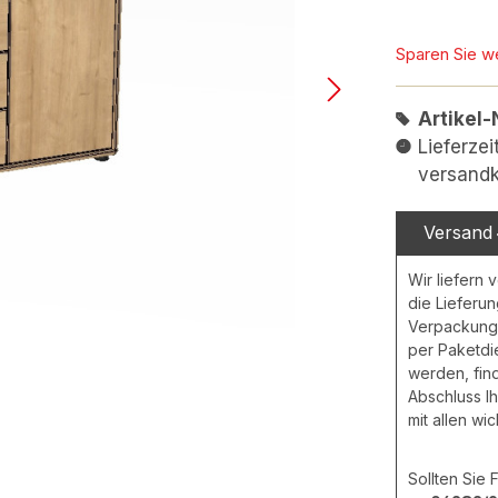
Sparen Sie w
Artikel-
Lieferze
versandk
Versand
Wir liefern 
die Lieferu
Verpackungs
per Paketdie
werden, fin
Abschluss Ih
mit allen wi
Sollten Sie