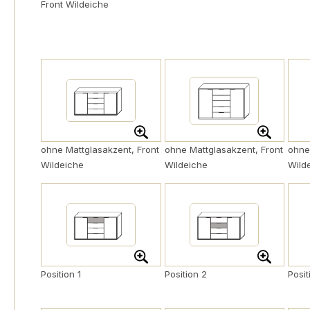
Front Wildeiche
ohne Mattglasakzent, Front
ohne Mattglasakzent, Front
ohne
Wildeiche
Wildeiche
Wild
Position 1
Position 2
Posit