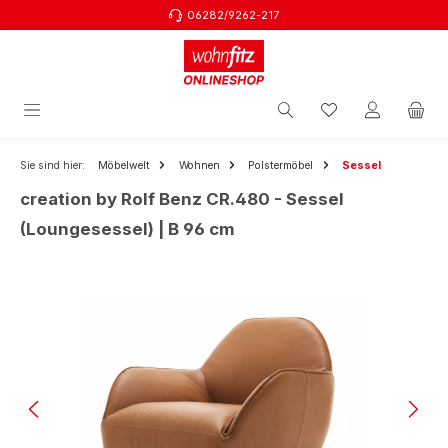
06282/9262-217
Zum Hauptinhalt springen
Sie sind hier:
Möbelwelt
Wohnen
Polstermöbel
Sessel
creation by Rolf Benz CR.480 - Sessel
(Loungesessel) | B 96 cm
Bildergalerie überspringen