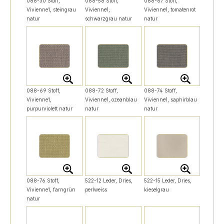
088-30 Stoff,
088-58 Stoff,
088-67 Stoff,
Vivienne1, steingrau
Vivienne1,
Vivienne1, tomatenrot
natur
schwarzgrau natur
natur
088-69 Stoff,
088-72 Stoff,
088-74 Stoff,
Vivienne1,
Vivienne1, ozeanblau
Vivienne1, saphirblau
purpurviolett natur
natur
natur
088-76 Stoff,
522-12 Leder, Dries,
522-15 Leder, Dries,
Vivienne1, farngrün
perlweiss
kieselgrau
natur