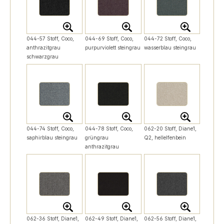
044-57 Stoff, Coco,
044-69 Stoff, Coco,
044-72 Stoff, Coco,
anthrazitgrau
purpurviolett steingrau
wasserblau steingrau
schwarzgrau
044-74 Stoff, Coco,
044-78 Stoff, Coco,
062-20 Stoff, Diane1,
saphirblau steingrau
grüngrau
Q2, hellelfenbein
anthrazitgrau
062-36 Stoff, Diane1,
062-49 Stoff, Diane1,
062-56 Stoff, Diane1,