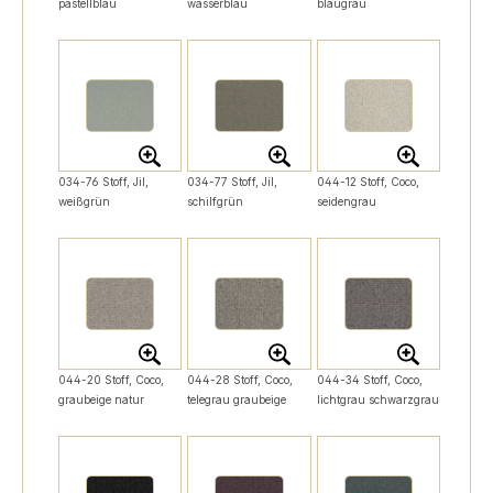
pastellblau
wasserblau
blaugrau
034-76 Stoff, Jil,
034-77 Stoff, Jil,
044-12 Stoff, Coco,
weißgrün
schilfgrün
seidengrau
044-20 Stoff, Coco,
044-28 Stoff, Coco,
044-34 Stoff, Coco,
graubeige natur
telegrau graubeige
lichtgrau schwarzgrau