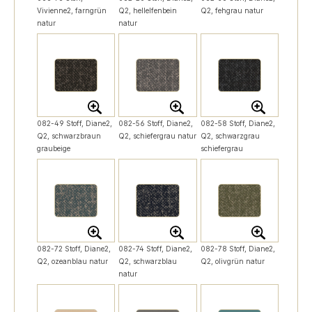
Vivienne2, farngrün
Q2, hellelfenbein
Q2, fehgrau natur
natur
natur
082-49 Stoff, Diane2,
082-56 Stoff, Diane2,
082-58 Stoff, Diane2,
Q2, schwarzbraun
Q2, schiefergrau natur
Q2, schwarzgrau
graubeige
schiefergrau
082-72 Stoff, Diane2,
082-74 Stoff, Diane2,
082-78 Stoff, Diane2,
Q2, ozeanblau natur
Q2, schwarzblau
Q2, olivgrün natur
natur