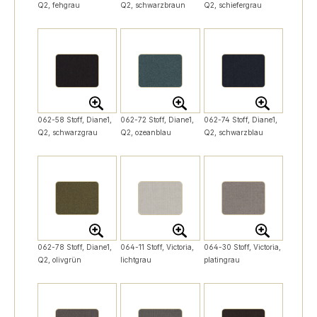
Q2, fehgrau
Q2, schwarzbraun
Q2, schiefergrau
062-58 Stoff, Diane1,
062-72 Stoff, Diane1,
062-74 Stoff, Diane1,
Q2, schwarzgrau
Q2, ozeanblau
Q2, schwarzblau
062-78 Stoff, Diane1,
064-11 Stoff, Victoria,
064-30 Stoff, Victoria,
Q2, olivgrün
lichtgrau
platingrau