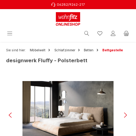
06282/9262-217
Zum Hauptinhalt springen
Sie sind hier:
Möbelwelt
Schlafzimmer
Betten
Bettgestelle
designwerk Fluffy - Polsterbett
Bildergalerie überspringen