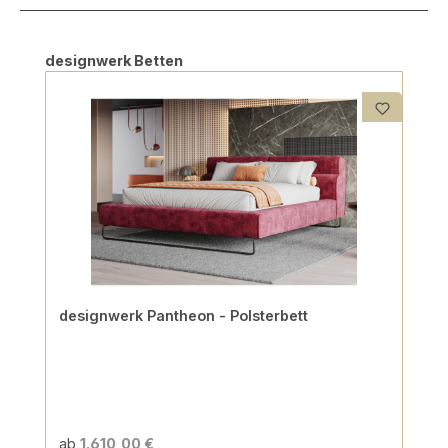
Produktgalerie überspringen
designwerk Betten
designwerk Pantheon - Polsterbett
ab
1.610,00 €