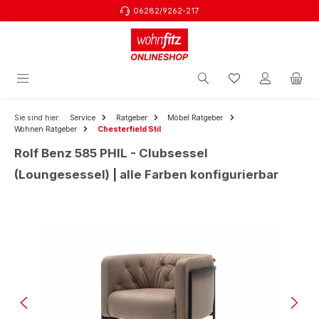
06282/9262-217
Zum Hauptinhalt springen
Sie sind hier:
Service
Ratgeber
Möbel Ratgeber
Wohnen Ratgeber
Chesterfield Stil
Rolf Benz 585 PHIL - Clubsessel
(Loungesessel) | alle Farben konfigurierbar
Bildergalerie überspringen