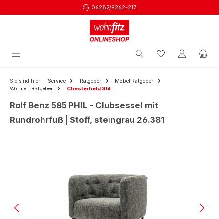
06282/9262-217
Zum Hauptinhalt springen
Sie sind hier:
Service
Ratgeber
Möbel Ratgeber
Wohnen Ratgeber
Chesterfield Stil
Rolf Benz 585 PHIL - Clubsessel mit
Rundrohrfuß | Stoff, steingrau 26.381
Bildergalerie überspringen