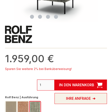
1.959,00 €
Sparen Sie weitere 2% bei Banküberweisung!
IN DEN WARENKORB
auswählen
Rolf Benz | Ausführung
IHRE ANFRAGE
Leder | beigebraun 42.402
Stoff | signalbraun 26.382
Stoff | steingrau 26.381