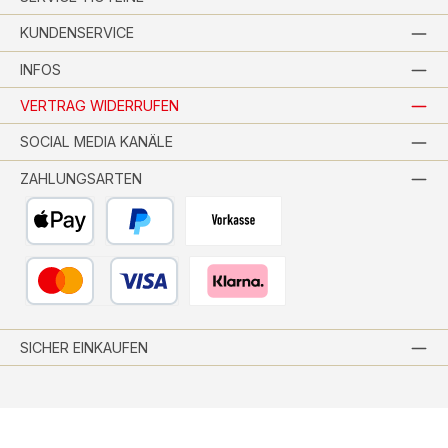
KUNDENSERVICE
INFOS
VERTRAG WIDERRUFEN
SOCIAL MEDIA KANÄLE
ZAHLUNGSARTEN
Apple Pay
PayPal
Vorkasse per Banküberweisung
Kredit- oder Debitkarte
Pay with Klarna
SICHER EINKAUFEN
Alle Preise inkl. gesetzl. Mehrwertsteuer zzgl.
Versandkosten
und ggf.
Nachnahmegebühren, wenn nicht anders angegeben.
© 2026 Wohnfitz-Shop - Alle Rechte vorbehalten. Theme by
ThemeWare®