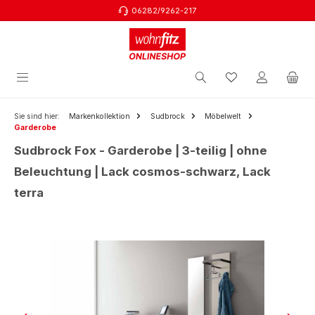
06282/9262-217
Zum Hauptinhalt springen
Sie sind hier:
Markenkollektion
Sudbrock
Möbelwelt
Garderobe
Sudbrock Fox - Garderobe | 3-teilig | ohne
Beleuchtung | Lack cosmos-schwarz, Lack
terra
Bildergalerie überspringen