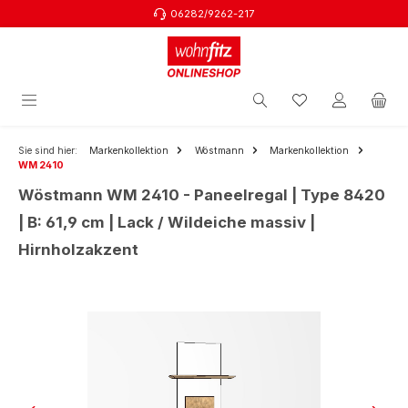
06282/9262-217
Zum Hauptinhalt springen
Sie sind hier:
Markenkollektion
Wöstmann
Markenkollektion
WM 2410
Wöstmann WM 2410 - Paneelregal | Type 8420
| B: 61,9 cm | Lack / Wildeiche massiv |
Hirnholzakzent
Bildergalerie überspringen