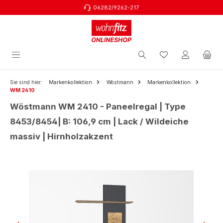
06282/9262-217
Zum Hauptinhalt springen
Sie sind hier:
Markenkollektion
Wöstmann
Markenkollektion
WM 2410
Wöstmann WM 2410 - Paneelregal | Type
8453/8454| B: 106,9 cm | Lack / Wildeiche
massiv | Hirnholzakzent
Bildergalerie überspringen