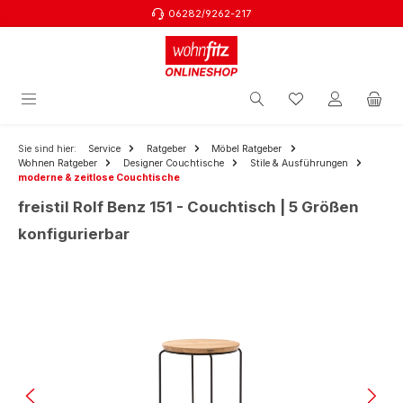
06282/9262-217
Zum Hauptinhalt springen
Sie sind hier:
Service
Ratgeber
Möbel Ratgeber
Wohnen Ratgeber
Designer Couchtische
Stile & Ausführungen
moderne & zeitlose Couchtische
freistil Rolf Benz 151 - Couchtisch | 5 Größen
konfigurierbar
Bildergalerie überspringen