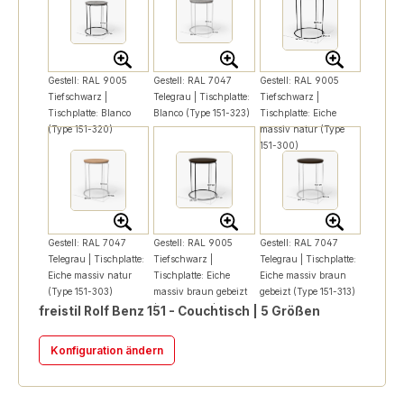
Gestell: RAL 9005
Gestell: RAL 7047
Gestell: RAL 9005
Tiefschwarz |
Telegrau | Tischplatte:
Tiefschwarz |
Tischplatte: Blanco
Blanco (Type 151-323)
Tischplatte: Eiche
(Type 151-320)
massiv natur (Type
151-300)
Gestell: RAL 7047
Gestell: RAL 9005
Gestell: RAL 7047
Telegrau | Tischplatte:
Tiefschwarz |
Telegrau | Tischplatte:
Eiche massiv natur
Tischplatte: Eiche
Eiche massiv braun
(Type 151-303)
massiv braun gebeizt
gebeizt (Type 151-313)
(Type 151-310)
freistil Rolf Benz 151 - Couchtisch | 5 Größen
Konfiguration ändern