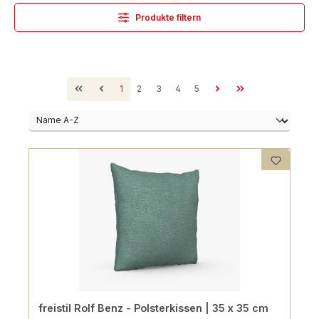
Produkte filtern
Seite
Seite
Seite
Seite
Seite
1
2
3
4
5
freistil Rolf Benz - Polsterkissen | 35 x 35 cm