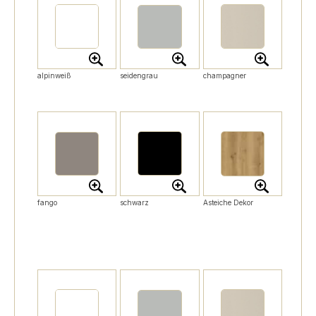
alpinweiß
seidengrau
champagner
fango
schwarz
Asteiche Dekor