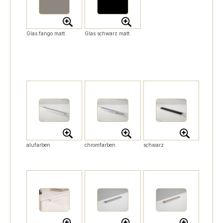
Glas fango matt
Glas schwarz matt
alufarben
chromfarben
schwarz