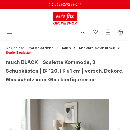
06282/9262-217
Zum Hauptinhalt springen
Sie sind hier:
Markenkollektion
rauch
Markenkollektion BLACK
Scale (Scaletta)
rauch BLACK - Scaletta Kommode, 3
Schubkästen | B: 120, H: 61 cm | versch. Dekore,
Massivholz oder Glas konfigurierbar
Bildergalerie überspringen