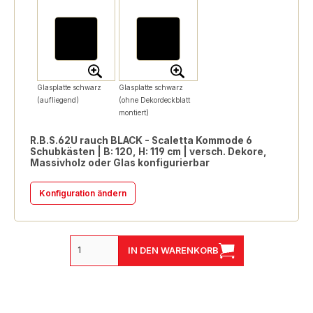
Glasplatte schwarz
Glasplatte schwarz
(aufliegend)
(ohne Dekordeckblatt
montiert)
R.B.S.62U rauch BLACK - Scaletta Kommode 6
Schubkästen | B: 120, H: 119 cm | versch. Dekore,
Massivholz oder Glas konfigurierbar
Konfiguration ändern
IN DEN WARENKORB