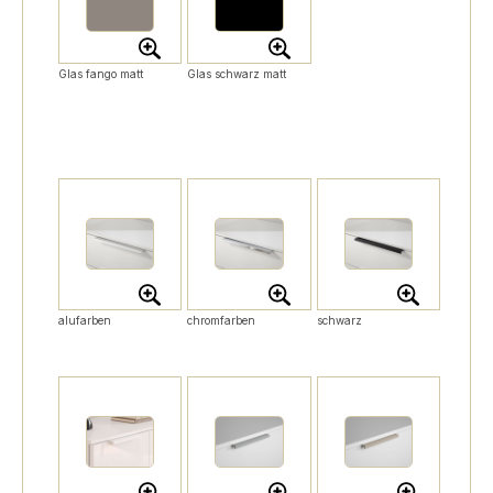
Glas fango matt
Glas schwarz matt
alufarben
chromfarben
schwarz