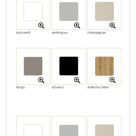
alpinweiß
seidengrau
champagner
fango
schwarz
Asteiche Dekor