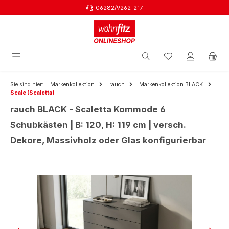
06282/9262-217
Zum Hauptinhalt springen
Sie sind hier:
Markenkollektion
rauch
Markenkollektion BLACK
Scale (Scaletta)
rauch BLACK - Scaletta Kommode 6
Schubkästen | B: 120, H: 119 cm | versch.
Dekore, Massivholz oder Glas konfigurierbar
Bildergalerie überspringen