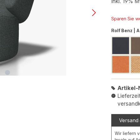
inkl. 19% M
Sparen Sie w
Rolf Benz | 
Leder | a
Stoff | r
Artikel-
Lieferzei
versandk
Versand
Wir liefern 
Inseln auf A