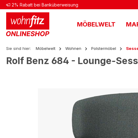
2% Rabatt bei Banküberweisung
 Hauptinhalt springen
Zur Suche springen
Zur Hauptnavigation springen
MÖBELWELT
MA
Sie sind hier:
Möbelwelt
Wohnen
Polstermöbel
Sess
Rolf Benz 684 - Lounge-Sesse
Bildergalerie überspringen