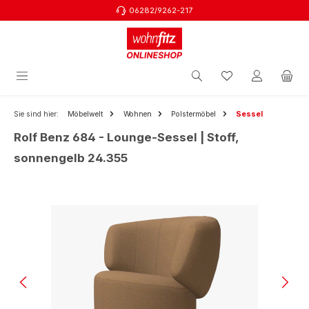
06282/9262-217
Zum Hauptinhalt springen
Sie sind hier:
Möbelwelt
Wohnen
Polstermöbel
Sessel
Rolf Benz 684 - Lounge-Sessel | Stoff,
sonnengelb 24.355
Bildergalerie überspringen