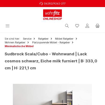
06282/9262-217
Zum Hauptinhalt springen
Sie sind hier:
Service
Ratgeber
Möbel Ratgeber
Wohnen Ratgeber
Platzsparende Möbel - Ratgeber
Minimalistische Möbel
Sudbrock Scala/Cubo - Wohnwand | Lack
cosmos schwarz, Eiche milk furniert | B: 333,0
cm | H: 221,1 cm
Bildergalerie überspringen