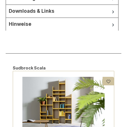
Downloads & Links
Hinweise
Produktgalerie überspringen
Sudbrock Scala