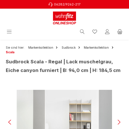
06282/9262-217
Zum Hauptinhalt springen
Sie sind hier:
Markenkollektion
Sudbrock
Markenkollektion
Scala
Sudbrock Scala - Regal | Lack muschelgrau,
Eiche canyon furniert | B: 94,0 cm | H: 184,5 cm
Bildergalerie überspringen