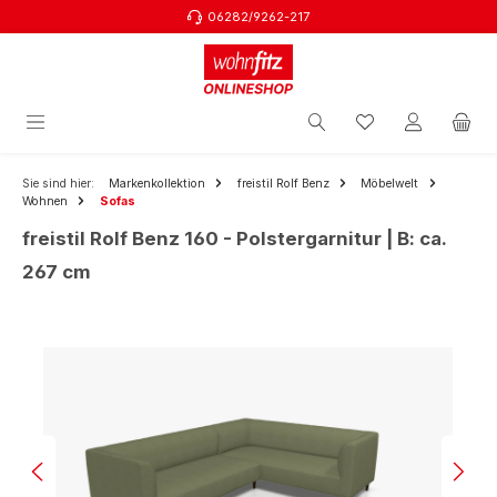
06282/9262-217
Zum Hauptinhalt springen
Sie sind hier:
Markenkollektion
freistil Rolf Benz
Möbelwelt
Wohnen
Sofas
freistil Rolf Benz 160 - Polstergarnitur | B: ca.
267 cm
Bildergalerie überspringen