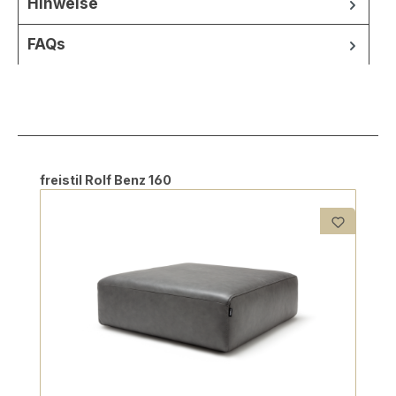
Hinweise
FAQs
Produktgalerie überspringen
freistil Rolf Benz 160