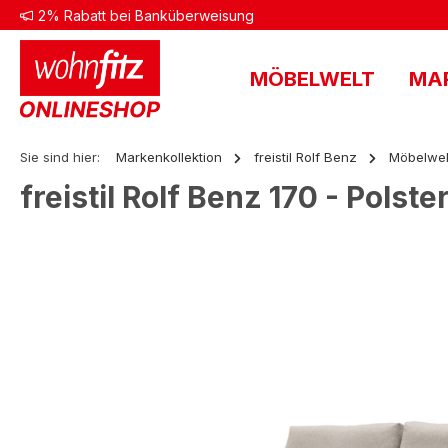
2% Rabatt bei Banküberweisung
 Hauptinhalt springen
Zur Suche springen
Zur Hauptnavigation springen
MÖBELWELT
MA
Sie sind hier:
Markenkollektion
freistil Rolf Benz
Möbelwel
freistil Rolf Benz 170 - Polste
Bildergalerie überspringen