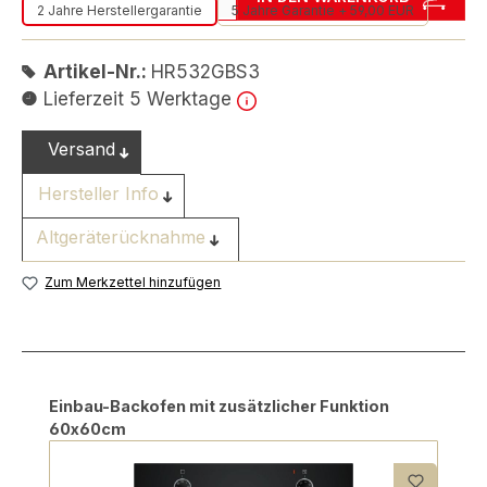
2 Jahre Herstellergarantie
5 Jahre Garantie + 59,00 EUR
Artikel-Nr.:
HR532GBS3
Lieferzeit 5 Werktage
Versand
Hersteller Info
Altgeräterücknahme
Zum Merkzettel hinzufügen
Produktgalerie überspringen
Einbau-Backofen mit zusätzlicher Funktion
60x60cm