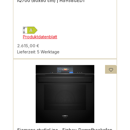
iQ700 (60x60 cm) | HS958GED1
Produktdatenblatt
2.615,00 €
Lieferzeit: 5 Werktage
Siemens studioLine - Einbau-Dampfbackofen