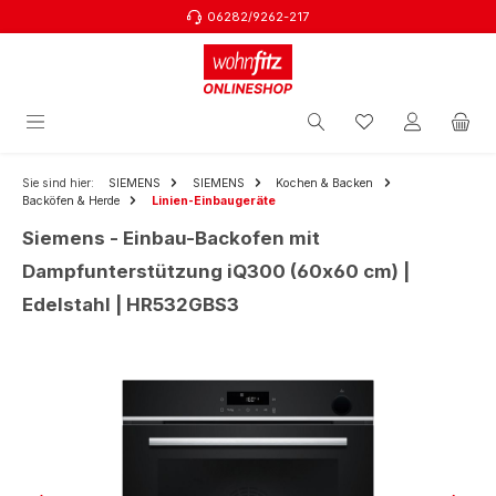
06282/9262-217
Zum Hauptinhalt springen
Sie sind hier:
SIEMENS
SIEMENS
Kochen & Backen
Backöfen & Herde
Linien-Einbaugeräte
Siemens - Einbau-Backofen mit
Dampfunterstützung iQ300 (60x60 cm) |
Edelstahl | HR532GBS3
Bildergalerie überspringen