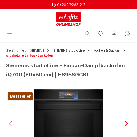
06282/9262-217
Zum Hauptinhalt springen
Sie sind hier:
SIEMENS
SIEMENS studioLine
Kochen & Backen
studioLine Einbau-Backöfen
Siemens studioLine - Einbau-Dampfbackofen
iQ700 (60x60 cm) | HS958GCB1
Bildergalerie überspringen
Bestseller