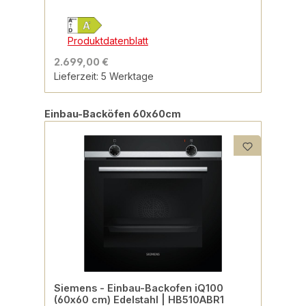
Produktdatenblatt
2.699,00 €
Lieferzeit: 5 Werktage
Produktgalerie überspringen
Einbau-Backöfen 60x60cm
Siemens - Einbau-Backofen iQ100
(60x60 cm) Edelstahl | HB510ABR1