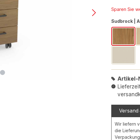
Sparen Sie w
Sudbrock | 
102 Eth
469 Lac
Artikel-
Lieferze
versandk
Versand
Wir liefern 
die Lieferu
Verpackungs