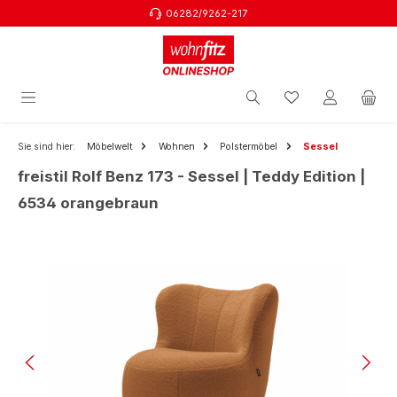
06282/9262-217
Zum Hauptinhalt springen
Sie sind hier:
Möbelwelt
Wohnen
Polstermöbel
Sessel
freistil Rolf Benz 173 - Sessel | Teddy Edition |
6534 orangebraun
Bildergalerie überspringen