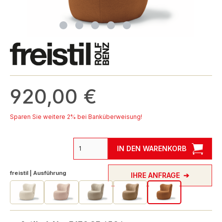
920,00 €
Sparen Sie weitere 2% bei Banküberweisung!
IN DEN WARENKORB
auswählen
freistil | Ausführung
IHRE ANFRAGE
freistil 173 Sessel Teddy Edition 6530_01
freistil 173 Sessel Teddy Edition 6531_01
freistil 173 Sessel Teddy Edition 6532_01
freistil 173 Sessel Teddy Editi
freistil 173 Sessel 