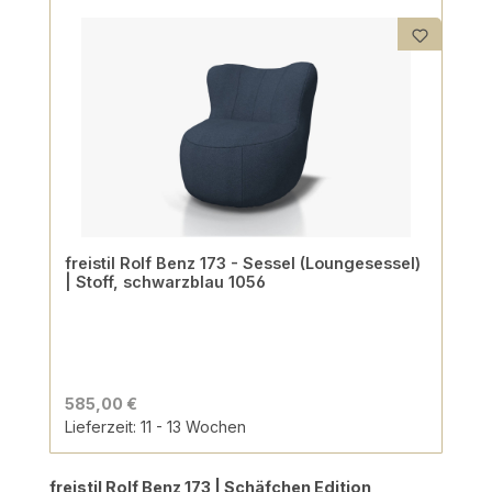
freistil Rolf Benz 173 - Sessel (Loungesessel)
| Stoff, schwarzblau 1056
585,00 €
Lieferzeit: 11 - 13 Wochen
Produktgalerie überspringen
freistil Rolf Benz 173 | Schäfchen Edition