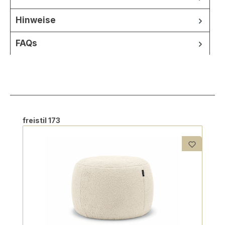
Hinweise
FAQs
Produktgalerie überspringen
freistil 173