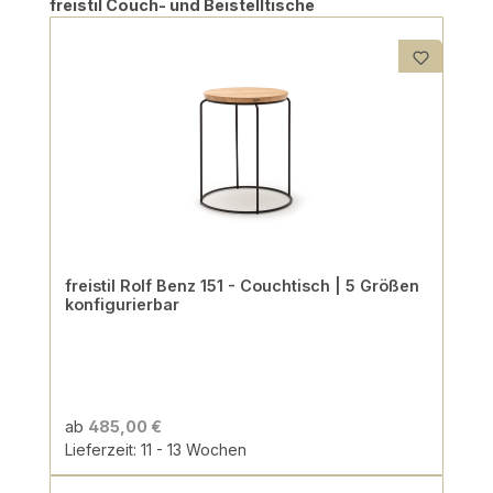
Produktgalerie überspringen
freistil Couch- und Beistelltische
freistil Rolf Benz 151 - Couchtisch | 5 Größen
konfigurierbar
ab
485,00 €
Lieferzeit: 11 - 13 Wochen