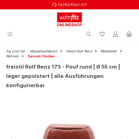
06282/9262-217
Zum Hauptinhalt springen
Sie sind hier:
Markenkollektion
freistil Rolf Benz
Möbelwelt
Wohnen
Sessel / Hocker
freistil Rolf Benz 173 - Pouf rund | Ø 55 cm |
leger gepolstert | alle Ausführungen
konfigurierbar
Bildergalerie überspringen