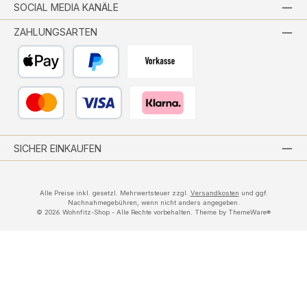
SOCIAL MEDIA KANÄLE
ZAHLUNGSARTEN
Apple Pay
PayPal
Vorkasse per Banküberweisung
Kredit- oder Debitkarte
Pay with Klarna
SICHER EINKAUFEN
Alle Preise inkl. gesetzl. Mehrwertsteuer zzgl.
Versandkosten
und ggf.
Nachnahmegebühren, wenn nicht anders angegeben.
© 2026 Wohnfitz-Shop - Alle Rechte vorbehalten. Theme by
ThemeWare®