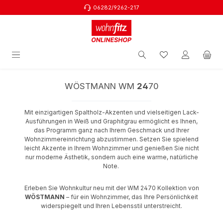
06282/9262-217
Zum Hauptinhalt springen
WÖSTMANN WM
24
70
Mit einzigartigen Spaltholz-Akzenten und vielseitigen Lack-
Ausführungen in Weiß und Graphitgrau ermöglicht es Ihnen,
das Programm ganz nach Ihrem Geschmack und Ihrer
Wohnzimmereinrichtung abzustimmen. Setzen Sie spielend
leicht Akzente in Ihrem Wohnzimmer und genießen Sie nicht
nur moderne Ästhetik, sondern auch eine warme, natürliche
Note.
Erleben Sie Wohnkultur neu mit der WM 2470 Kollektion von
WÖSTMANN
– für ein Wohnzimmer, das Ihre Persönlichkeit
widerspiegelt und Ihren Lebensstil unterstreicht.