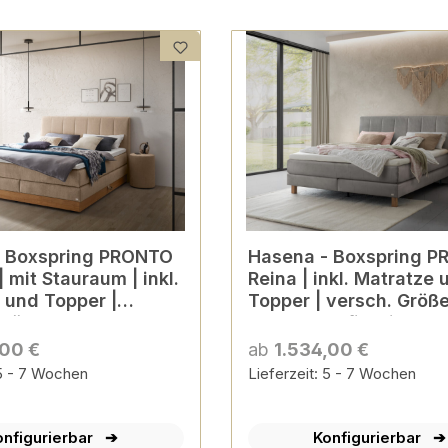
TO
Hasena - Boxspring PRONTO
 mit Stauraum | inkl.
Reina | inkl. Matratze 
 und Topper |
Topper | versch. Größ
Größen & Farben
Farben konfigurierbar
ierbar
,00 €
ab
1.534,00 €
 5 - 7 Wochen
Lieferzeit: 5 - 7 Wochen
onfigurierbar
Konfigurierbar