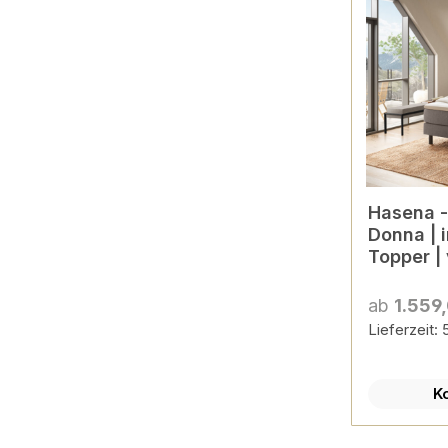
Hasena - Boxspring PRON
Donna | 
Topper |
Farben k
ab
1.559
Lieferzeit:
K