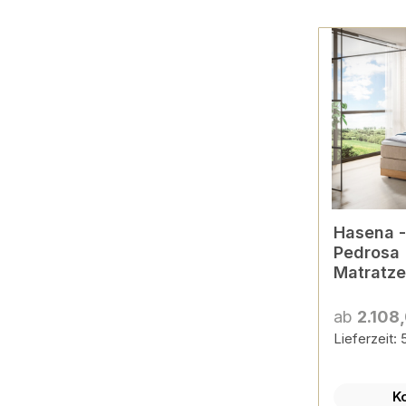
Hasena - Boxspring PRON
Pedrosa |
Matratze
versch. 
konfigur
ab
2.108
Lieferzeit:
K