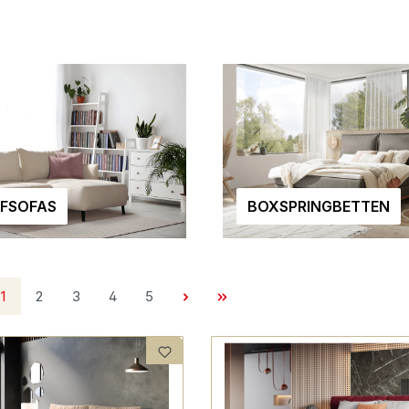
FSOFAS
BOXSPRINGBETTEN
Seite
Seite
Seite
Seite
Seite
1
2
3
4
5