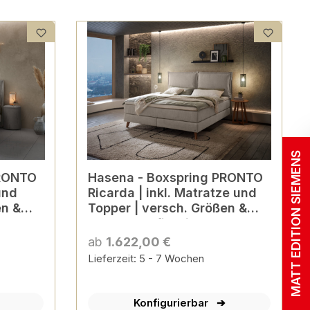
MATT EDITION SIEMENS
Hasena - Boxspring PRONTO
und
Ricarda | inkl. Matratze und
en &
Topper | versch. Größen &
Farben konfigurierbar
ab
1.622,00 €
Lieferzeit: 5 - 7 Wochen
Konfigurierbar