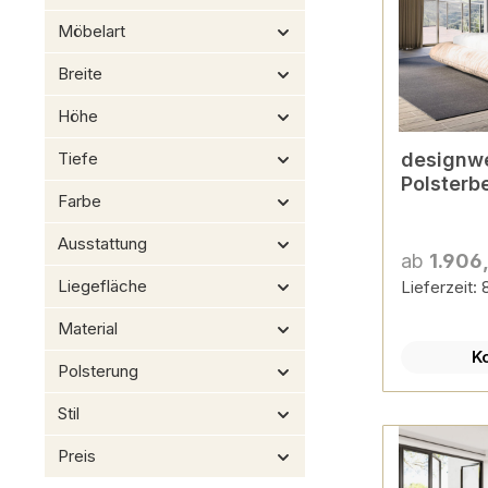
Möbelart
Breite
Höhe
Tiefe
designwe
Polsterb
Farbe
Ausstattung
ab
1.906
Liegefläche
Lieferzeit:
Material
K
Polsterung
Stil
Preis