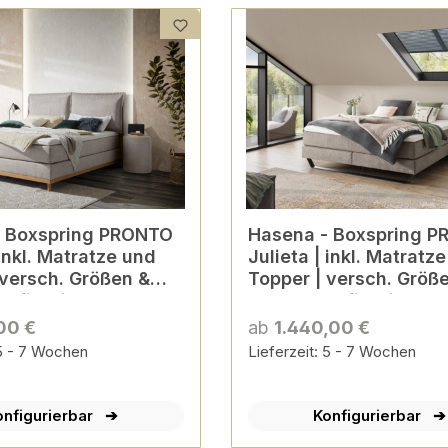
TO
Hasena - Boxspring PRONTO
inkl. Matratze und
Julieta | inkl. Matratz
 versch. Größen &
Topper | versch. Größ
onfigurierbar
Farben konfigurierbar
00 €
ab
1.440,00 €
 5 - 7 Wochen
Lieferzeit: 5 - 7 Wochen
onfigurierbar
Konfigurierbar