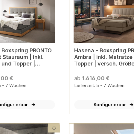
TO
Hasena - Boxspring PRONTO
t Stauraum | inkl.
Ambra | inkl. Matratze
 und Topper |
Topper | versch. Größ
Größen & Farben
Farben konfigurierbar
ierbar
,00 €
ab
1.616,00 €
 5 - 7 Wochen
Lieferzeit: 5 - 7 Wochen
onfigurierbar
Konfigurierbar