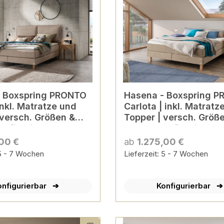
TO
Hasena - Boxspring PRONTO
inkl. Matratze und
Carlota | inkl. Matratz
 versch. Größen &
Topper | versch. Größ
onfigurierbar
Farben konfigurierbar
,00 €
ab
1.275,00 €
 5 - 7 Wochen
Lieferzeit: 5 - 7 Wochen
onfigurierbar
Konfigurierbar