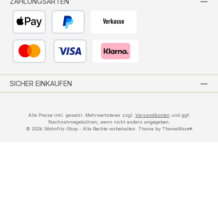
ZAHLUNGSARTEN
Apple Pay
PayPal
Vorkasse per Banküberweisung
Kredit- oder Debitkarte
Pay with Klarna
SICHER EINKAUFEN
Alle Preise inkl. gesetzl. Mehrwertsteuer zzgl.
Versandkosten
und ggf.
Nachnahmegebühren, wenn nicht anders angegeben.
© 2026 Wohnfitz-Shop - Alle Rechte vorbehalten. Theme by
ThemeWare®