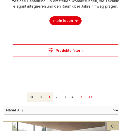
zeitlose Gestaltung. So entstehen Wohnlösungen, die Technik
elegant integrieren und den Raum über Jahre hinweg prägen.
mehr lesen
Produkte filtern
Seite
Seite
Seite
Seite
1
2
3
4