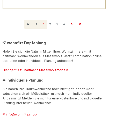
Seite
Seite
Seite
Seite
1
2
3
4
💡 wohnfitz Empfehlung
Holen Sie sich die Natur in Mitten Ihres Wohnzimmers - mit
hartmann Wohnwänden aus Massivholz. Jetzt Kombination online
bestellen oder individuelle Planung anfordern!
Hier geht's zu hartmann Massivholzmöbeln
✏ Individuelle Planung
Sie haben Ihre Traumwohnwand noch nicht gefunden? Oder
wünschen sich ein Möbelstück, mit noch mehr individueller
Anpassung? Melden Sie sich für eine kostenlose und individuelle
Planung Ihrer neuen Wohnwand!
✉ info@wohnfitz.shop