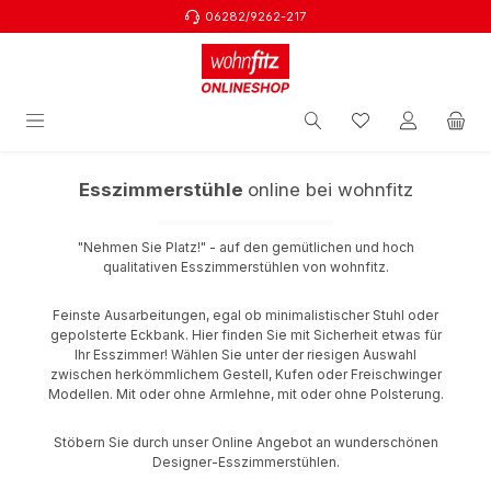
06282/9262-217
Zum Hauptinhalt springen
Esszimmerstühle
online bei wohnfitz
"Nehmen Sie Platz!" - auf den gemütlichen und hoch
qualitativen Esszimmerstühlen von wohnfitz.
Feinste Ausarbeitungen, egal ob minimalistischer Stuhl oder
gepolsterte Eckbank. Hier finden Sie mit Sicherheit etwas für
Ihr Esszimmer! Wählen Sie unter der riesigen Auswahl
zwischen herkömmlichem Gestell, Kufen oder Freischwinger
Modellen. Mit oder ohne Armlehne, mit oder ohne Polsterung.
Stöbern Sie durch unser Online Angebot an wunderschönen
Designer-Esszimmerstühlen.