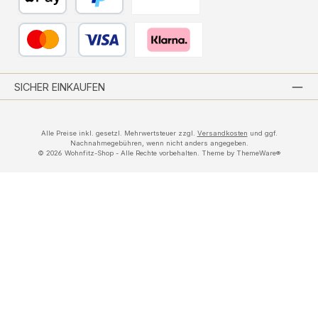
Apple Pay
PayPal
Vorkasse per Banküberweisung
Kredit- oder Debitkarte
Pay with Klarna
SICHER EINKAUFEN
Alle Preise inkl. gesetzl. Mehrwertsteuer zzgl.
Versandkosten
und ggf.
Nachnahmegebühren, wenn nicht anders angegeben.
© 2026 Wohnfitz-Shop - Alle Rechte vorbehalten. Theme by
ThemeWare®