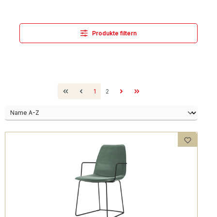
Produkte filtern
Seite
Seite
1
2