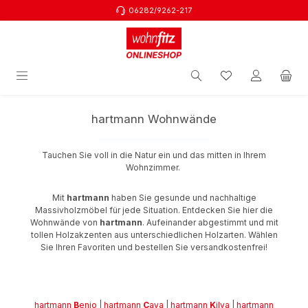
06282/9262-217
Zum Hauptinhalt springen
hartmann Wohnwände
Tauchen Sie voll in die Natur ein und das mitten in Ihrem
Wohnzimmer.
Mit
hartmann
haben Sie gesunde und nachhaltige
Massivholzmöbel für jede Situation. Entdecken Sie hier die
Wohnwände von
hartmann
. Aufeinander abgestimmt und mit
tollen Holzakzenten aus unterschiedlichen Holzarten. Wählen
Sie Ihren Favoriten und bestellen Sie versandkostenfrei!
hartmann
B
enjo
|
hartmann
C
aya
|
hartmann
K
ilva
|
hartmann