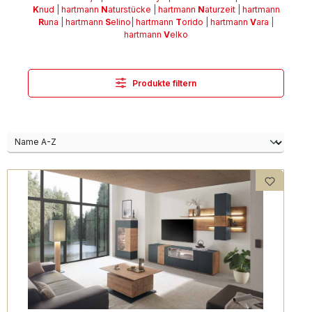
K
nud
|
hartmann
N
aturstücke
|
hartmann
N
aturzeit
|
hartmann
R
una
|
hartmann
S
elino
|
hartmann
T
orido
|
hartmann
V
ara
|
hartmann
V
elko
Produkte filtern