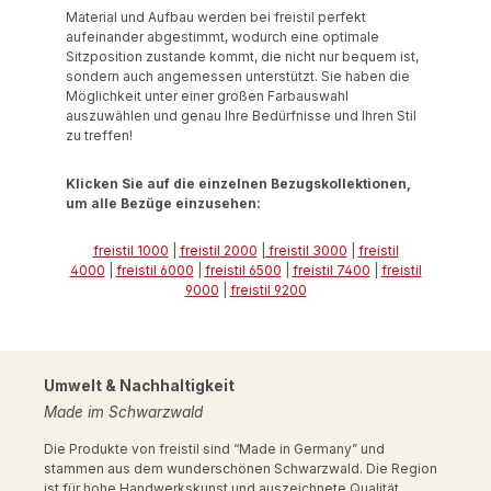
Material und Aufbau werden bei freistil perfekt
aufeinander abgestimmt, wodurch eine optimale
Sitzposition zustande kommt, die nicht nur bequem ist,
sondern auch angemessen unterstützt. Sie haben die
Möglichkeit unter einer großen Farbauswahl
auszuwählen und genau Ihre Bedürfnisse und Ihren Stil
zu treffen!
Klicken Sie auf die einzelnen Bezugskollektionen,
um alle Bezüge einzusehen:
freistil 1000
|
freistil 2000
|
freistil 3000
|
freistil
4000
|
freistil 6000
|
freistil 6500
|
freistil 7400
|
freistil
9000
|
freistil 9200
Umwelt & Nachhaltigkeit
Made im Schwarzwald
Die Produkte von freistil sind “Made in Germany” und
stammen aus dem wunderschönen Schwarzwald. Die Region
ist für hohe Handwerkskunst und auszeichnete Qualität