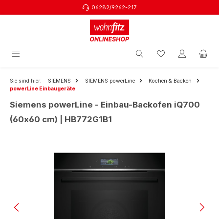
06282/9262-217
Zum Hauptinhalt springen
Sie sind hier:
SIEMENS
SIEMENS powerLine
Kochen & Backen
powerLine Einbaugeräte
Siemens powerLine - Einbau-Backofen iQ700
(60x60 cm) | HB772G1B1
Bildergalerie überspringen