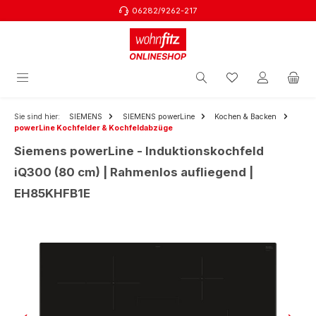
06282/9262-217
Zum Hauptinhalt springen
Sie sind hier:
SIEMENS
SIEMENS powerLine
Kochen & Backen
powerLine Kochfelder & Kochfeldabzüge
Siemens powerLine - Induktionskochfeld
iQ300 (80 cm) | Rahmenlos aufliegend |
EH85KHFB1E
Bildergalerie überspringen