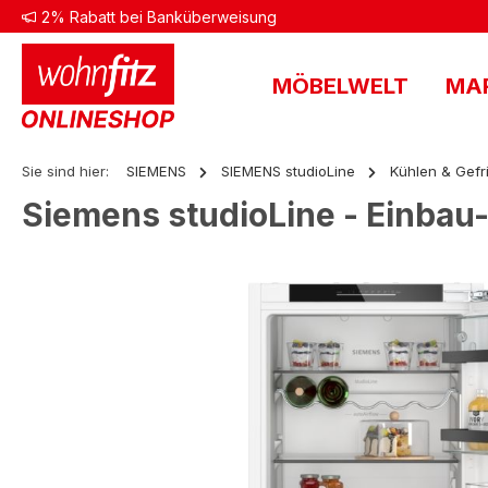
2% Rabatt bei Banküberweisung
 Hauptinhalt springen
Zur Suche springen
Zur Hauptnavigation springen
MÖBELWELT
MA
Sie sind hier:
SIEMENS
SIEMENS studioLine
Kühlen & Gefr
Siemens studioLine - Einbau
Bildergalerie überspringen