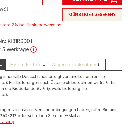
wSt.
GÜNSTIGER GESEHEN?
eitere 2% bei Banküberweisung!
Nr.:
KI31RSDD1
it 5 Werktage
Hersteller Info
Altgeräterücknahme
g innerhalb Deutschlands erfolgt versandkostenfrei (frei
nte). Für Lieferungen nach Österreich berechnen wir 59 €, für
in die Niederlande 89 € (jeweils Lieferung frei
nte).
 Fragen zu unseren Versandbedingungen haben, rufen Sie uns
262-217
oder schreiben Sie eine E-Mail an
tz.shop
.