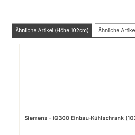
Ähnliche Artikel (Höhe 102cm)
Ähnliche Artik
Produktgalerie überspringen
Siemens - iQ300 Einbau-Kühlschrank (102