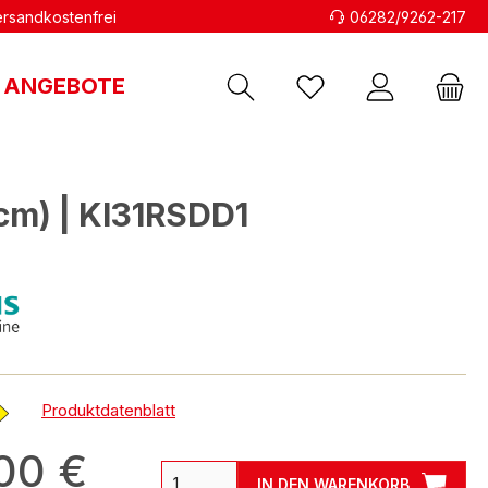
versandkostenfrei
06282/9262-217
ANGEBOTE
cm) | KI31RSDD1
Produktdatenblatt
00 €
IN DEN WARENKORB