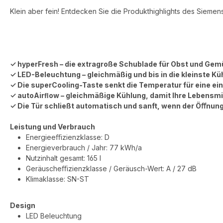
Klein aber fein! Entdecken Sie die Produkthighlights des Siemen
✓ hyperFresh – die extragroße Schublade für Obst und Gem
✓ LED-Beleuchtung – gleichmäßig und bis in die kleinste K
✓ Die superCooling-Taste senkt die Temperatur für eine eing
✓ autoAirﬂow – gleichmäßige Kühlung, damit Ihre Lebensmitt
✓ Die Tür schließt automatisch und sanft, wenn der Öﬀnung
Leistung und Verbrauch
Energieeﬃzienzklasse: D
Energieverbrauch / Jahr: 77 kWh/a
Nutzinhalt gesamt: 165 l
Geräuscheﬃzienzklasse / Geräusch-Wert: A / 27 dB
Klimaklasse: SN-ST
Design
LED Beleuchtung