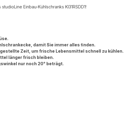
s studioLine Einbau-Kühlschranks KI31RSDD1!
üse.
ühlschrankecke, damit Sie immer alles ﬁnden.
estellte Zeit, um frische Lebensmittel schnell zu kühlen.
el länger frisch bleiben.
swinkel nur noch 20° beträgt.