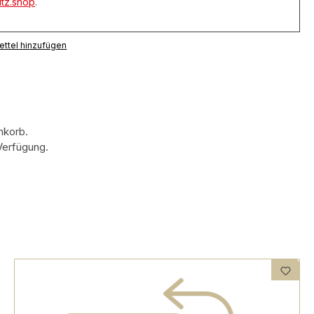
tz.shop
.
ttel hinzufügen
enkorb.
Verfügung.