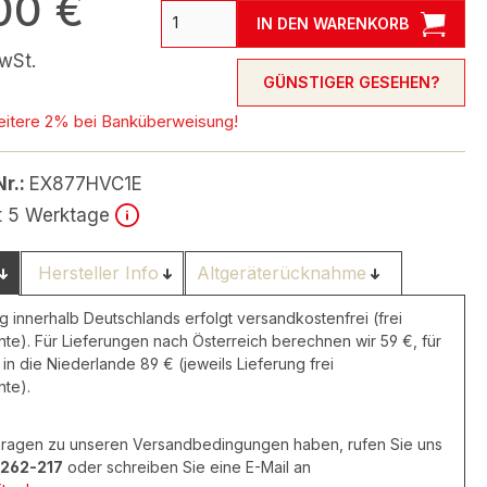
00 €
IN DEN WARENKORB
wSt.
GÜNSTIGER GESEHEN?
eitere 2% bei Banküberweisung!
Nr.:
EX877HVC1E
it 5 Werktage
Hersteller Info
Altgeräterücknahme
g innerhalb Deutschlands erfolgt versandkostenfrei (frei
nte). Für Lieferungen nach Österreich berechnen wir 59 €, für
in die Niederlande 89 € (jeweils Lieferung frei
nte).
 Fragen zu unseren Versandbedingungen haben, rufen Sie uns
262-217
oder schreiben Sie eine E-Mail an