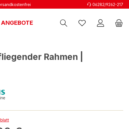
versandkostenfrei
06282/9262-217
ANGEBOTE
fliegender Rahmen |
blatt