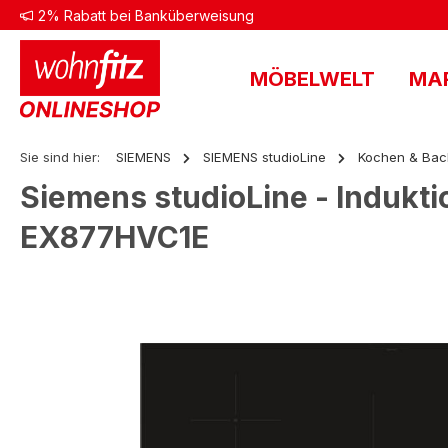
2% Rabatt bei Banküberweisung
 Hauptinhalt springen
Zur Suche springen
Zur Hauptnavigation springen
MÖBELWELT
MA
Sie sind hier:
SIEMENS
SIEMENS studioLine
Kochen & Bac
Siemens studioLine - Indukt
EX877HVC1E
Bildergalerie überspringen