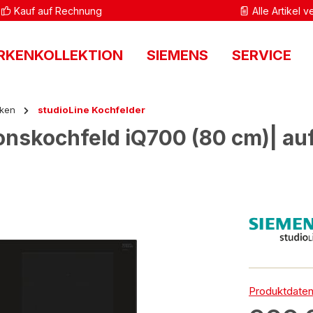
Kauf auf Rechnung
Alle Artikel 
RKENKOLLEKTION
SIEMENS
SERVICE
ken
studioLine Kochfelder
ionskochfeld iQ700 (80 cm)| au
Produktdaten