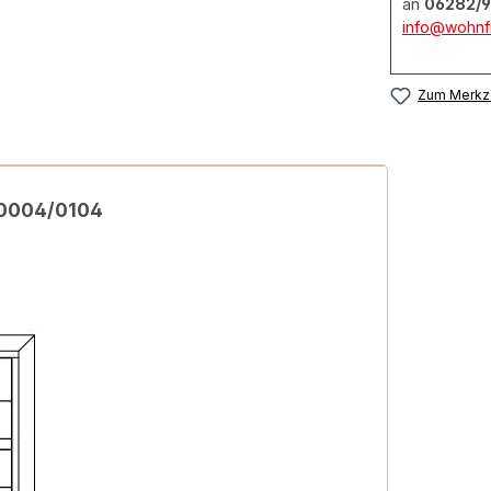
an
06282/9
info@wohnfi
Zum Merkze
 0004/0104