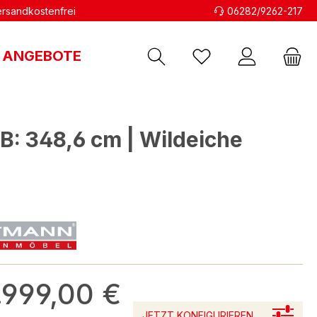
versandkostenfrei
06282/9262-217
ANGEBOTE
: 348,6 cm | Wildeiche
.999,00 €
JETZT KONFIGURIEREN