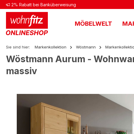
2% Rabatt bei Banküberweisung
 Hauptinhalt springen
Zur Suche springen
Zur Hauptnavigation springen
MÖBELWELT
MA
Sie sind hier:
Markenkollektion
Wöstmann
Markenkollekti
Wöstmann Aurum - Wohnwand, 
massiv
Bildergalerie überspringen