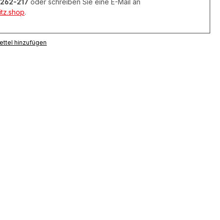
262-217
oder schreiben Sie eine E-Mail an
tz.shop
.
ttel hinzufügen