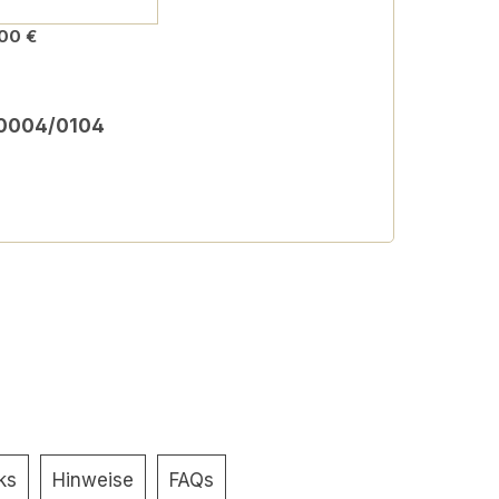
00 €
 0004/0104
ks
Hinweise
FAQs