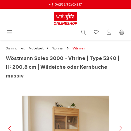
06282/9262-217
Zum Hauptinhalt springen
Sie sind hier:
Möbelwelt
Wohnen
Vitrinen
Wöstmann Soleo 3000 - Vitrine | Type 5340 |
H: 200,8 cm | Wildeiche oder Kernbuche
massiv
Bildergalerie überspringen