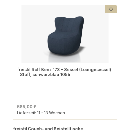
freistil Rolf Benz 173 - Sessel (Loungesessel)
| Stoff, schwarzblau 1056
585,00 €
Lieferzeit: 11 - 13 Wochen
Produktgalerie überspringen
freistil Couch- und Beistelltische