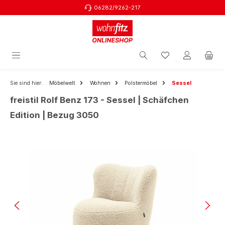
06282/9262-217
Zum Hauptinhalt springen
Sie sind hier:
Möbelwelt
Wohnen
Polstermöbel
Sessel
freistil Rolf Benz 173 - Sessel | Schäfchen
Edition | Bezug 3050
Bildergalerie überspringen