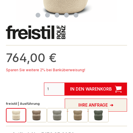
764,00 €
Sparen Sie weitere 2% bei Banküberweisung!
IN DEN WARENKORB
auswählen
freistil | Ausführung
IHRE ANFRAGE
freistil 173 Sessel Schäfchen Edition 3050
freistil 173 Sessel Schäfchen Edition 3051
freistil 173 Sessel Schäfchen Edition 3052
freistil 173 Sessel Schäfchen E
freistil 173 Sessel