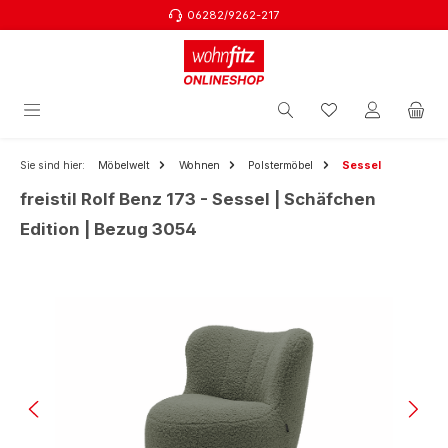
06282/9262-217
Zum Hauptinhalt springen
Sie sind hier:
Möbelwelt
Wohnen
Polstermöbel
Sessel
freistil Rolf Benz 173 - Sessel | Schäfchen
Edition | Bezug 3054
Bildergalerie überspringen