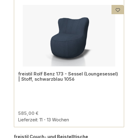
freistil Rolf Benz 173 - Sessel (Loungesessel)
| Stoff, schwarzblau 1056
585,00 €
Lieferzeit: 11 - 13 Wochen
Produktgalerie überspringen
freistil Couch- und Beistelltische