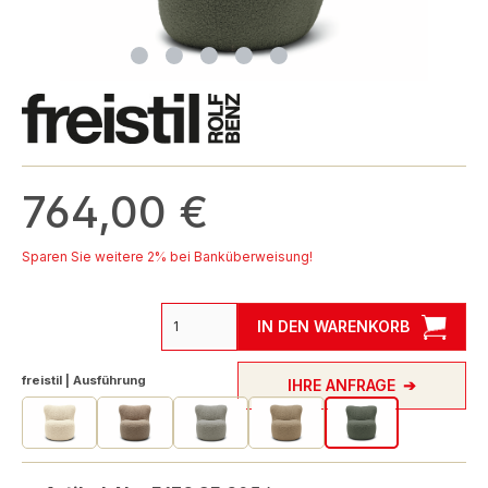
764,00 €
Sparen Sie weitere 2% bei Banküberweisung!
IN DEN WARENKORB
auswählen
freistil | Ausführung
IHRE ANFRAGE
freistil 173 Sessel Schäfchen Edition 3050
freistil 173 Sessel Schäfchen Edition 3051
freistil 173 Sessel Schäfchen Edition 3052
freistil 173 Sessel Schäfchen E
freistil 173 Sessel