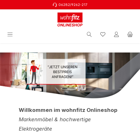
06282/9262-217
Zum Hauptinhalt springen
Willkommen im wohnfitz Onlineshop
Markenmöbel & hochwertige
Elektrogeräte