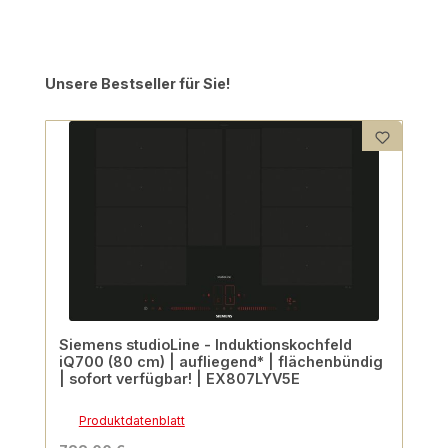
Produktgalerie überspringen
Unsere Bestseller für Sie!
Siemens studioLine - Induktionskochfeld
iQ700 (80 cm) | aufliegend* | flächenbündig
| sofort verfügbar! | EX807LYV5E
Produktdatenblatt