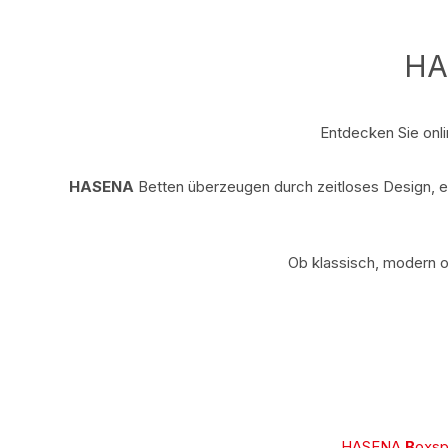
H
Entdecken Sie onli
HASENA
Betten überzeugen durch zeitloses Design, er
Ob klassisch, modern od
HASENA
B
oxsp