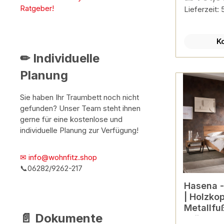
Ratgeber!
Lieferzeit:
K
✏ Individuelle
Planung
Sie haben Ihr Traumbett noch nicht
gefunden? Unser Team steht ihnen
gerne für eine kostenlose und
individuelle Planung zur Verfügung!
✉ info@wohnfitz.shop
📞06282/9262-217
Hasena - Lounge Bett Fosso
| Holzkop
Metallfuß
📄 Dokumente
Größen &