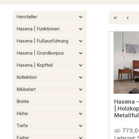
Hersteller
Hasena | Funktionen
Hasena | Fußausführung
Hasena | Grundkorpus
Hasena | Kopfteil
Kollektion
Möbelart
Breite
Hasena - Lounge Bett Albin
| Holzkop
Höhe
Metallfu
Größen &
Tiefe
konfigur
ab
773,0
Farbe
Lieferzeit: