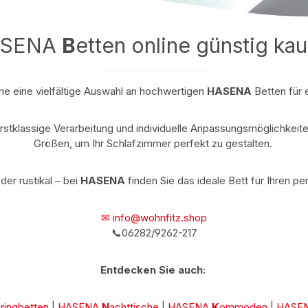
ASENA
B
etten online günstig ka
ne eine vielfältige Auswahl an hochwertigen
HASENA
Betten für
stklassige Verarbeitung und individuelle Anpassungsmöglichkeiten
Größen, um Ihr Schlafzimmer perfekt zu gestalten.
er rustikal – bei
HASENA
finden Sie das ideale Bett für Ihren p
✉ info@wohnfitz.shop
📞06282/9262-217
Entdecken Sie auch:
ringbetten
|
HASENA
N
achttische
|
HASENA
K
ommoden
|
HASE