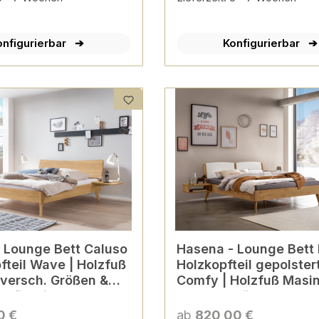
onfigurierbar
Konfigurierbar
so
Hasena - Lounge Bett Fabro |
fteil Wave | Holzfuß
Holzkopfteil gepolster
 versch. Größen &
Comfy | Holzfuß Masin
onfigurierbar
versch. Größen & Farb
konfigurierbar
0 €
ab
820,00 €