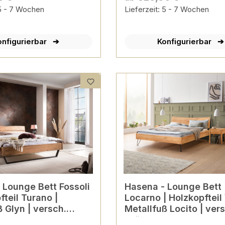
 5 - 7 Wochen
Lieferzeit: 5 - 7 Wochen
onfigurierbar
Konfigurierbar
li
Hasena - Lounge Bett
fteil Turano |
Locarno | Holzkopfteil
 Glyn | versch.
Metallfuß Locito | ver
 Farben
Größen & Farben