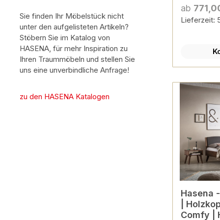
konfigur
ab
771,0
Sie finden Ihr Möbelstück nicht
Lieferzeit:
unter den aufgelisteten Artikeln?
Stöbern Sie im Katalog von
HASENA, für mehr Inspiration zu
K
Ihren Traummöbeln und stellen Sie
uns eine unverbindliche Anfrage!
zu den HASENA Katalogen
Hasena - Lounge Bett Mare
| Holzkop
Comfy | 