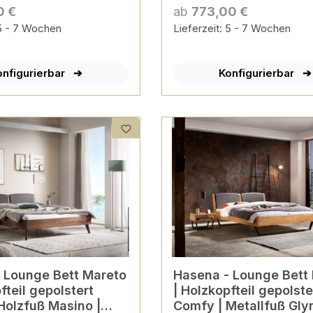
ierbar
konfigurierbar
0 €
ab
773,00 €
 5 - 7 Wochen
Lieferzeit: 5 - 7 Wochen
onfigurierbar
Konfigurierbar
to
Hasena - Lounge Bett Marola
fteil gepolstert
| Holzkopfteil gepolste
Holzfuß Masino |
Comfy | Metallfuß Glyn