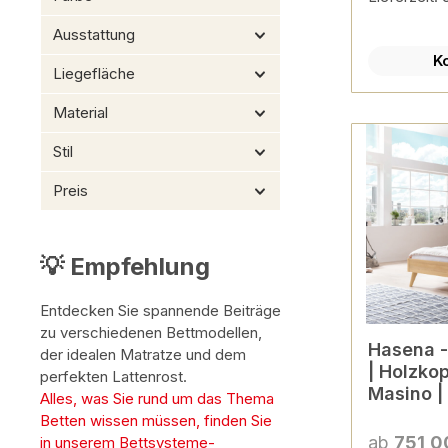
Ausstattung
K
Liegefläche
Material
Stil
Preis
💡 Empfehlung
Entdecken Sie spannende Beiträge
zu verschiedenen Bettmodellen,
Hasena - Lounge Bett Calu
der idealen Matratze und dem
| Holzkop
perfekten Lattenrost.
Masino |
Alles, was Sie rund um das Thema
Farben k
Betten wissen müssen, finden Sie
ab
751,0
in unserem Bettsysteme-