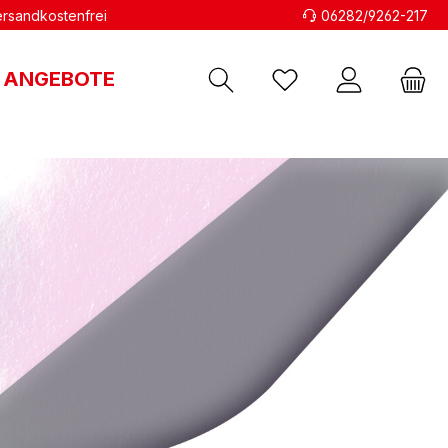
versandkostenfrei
06282/9262-217
ANGEBOTE