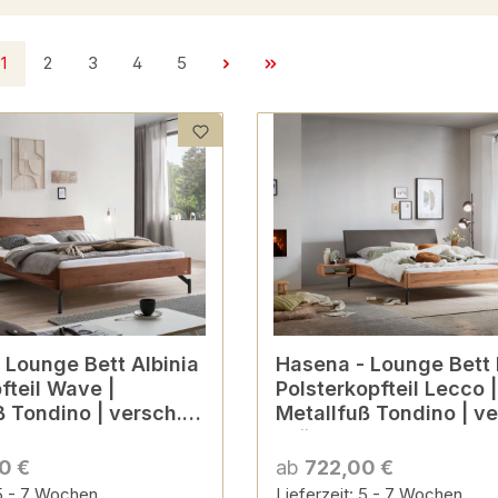
Seite
Seite
Seite
Seite
Seite
1
2
3
4
5
ia
Hasena - Lounge Bett Broni |
fteil Wave |
Polsterkopfteil Lecco |
ß Tondino | versch.
Metallfuß Tondino | ve
 Farben
Größen & Farben
ierbar
konfigurierbar
0 €
ab
722,00 €
 5 - 7 Wochen
Lieferzeit: 5 - 7 Wochen