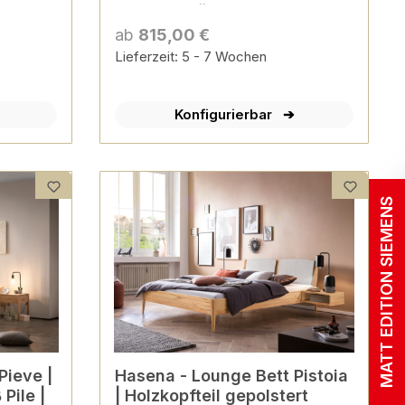
en
versch. Größen & Farben
konfigurierbar
ab
815,00 €
Lieferzeit: 5 - 7 Wochen
Konfigurierbar
MATT EDITION SIEMENS
Hasena - Lounge Bett Pistoia
Pile |
| Holzkopfteil gepolstert