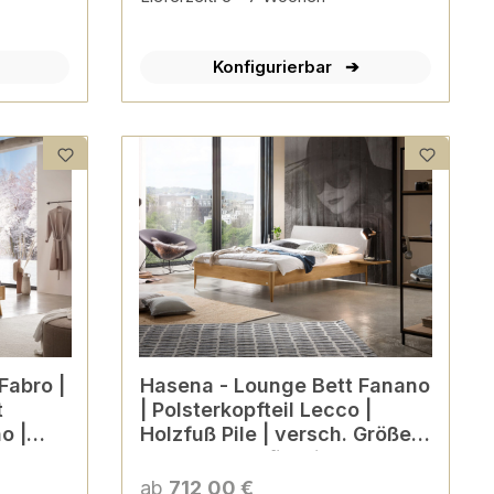
Konfigurierbar
Hasena - Lounge Bett Fanano
t
| Polsterkopfteil Lecco |
o |
Holzfuß Pile | versch. Größen
en
& Farben konfigurierbar
ab
712,00 €