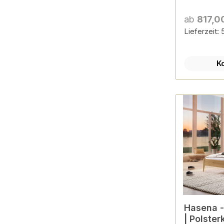
versch. 
konfigur
ab
817,0
Lieferzeit:
K
Hasena - Lounge Bett Pien
| Polster