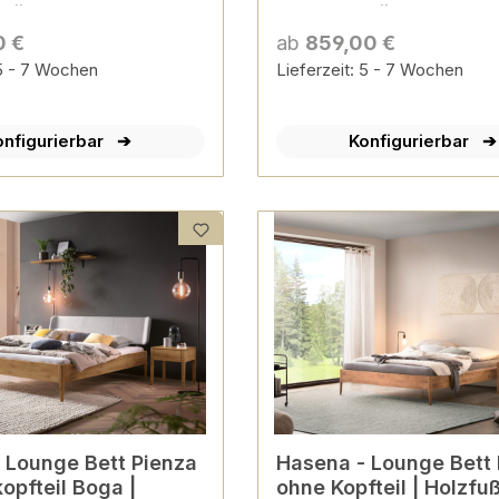
Größen & Farben
versch. Größen & Farb
ierbar
konfigurierbar
0 €
ab
859,00 €
 5 - 7 Wochen
Lieferzeit: 5 - 7 Wochen
onfigurierbar
Konfigurierbar
za
Hasena - Lounge Bett Pieve |
kopfteil Boga |
ohne Kopfteil | Holzfuß 