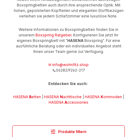
Boxspringbetten auch durch ihre ansprechende Optik. Mit
hohen, gepolsterten Kopfteilen und eleganten Stoffbezügen
verleihen sie jedem Schlafzimmer eine luxuriöse Note.
Weitere Informationen zu Boxspringbetten finden Sie in
unserem
Boxspring Ratgeber
. Konfigurieren Sie jetzt Ihr
eigenes Boxspringbett mit "
HASENA
Boxspring". Für eine
ausführliche Beratung oder ein individuelles Angebot steht
Ihnen unser Team gerne zur Verfügung.
✉ info@wohnfitz.shop
📞06282/9262-217
Entdecken Sie auch:
HASENA
B
etten
|
HASENA
N
achttische
|
HASENA
K
ommoden
|
HASENA
A
ccessiories
Produkte filtern