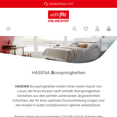
06282/9262-217
Zum Hauptinhalt springen
HASENA
B
oxspringbetten
HASENA
Boxspringbetten bieten Ihnen einen Hauch von
Luxus, der Ihren Körper sanft umhüllt. Boxspringbetten
bestehen aus drei perfekt aufeinander abgestimmten
Schichten, die für eine optimale Druckverteilung sorgen und
den Körper in jeder Schlafposition optimal unterstützen.
Neben ihrem herausragenden Schlafkomfort überzeugen